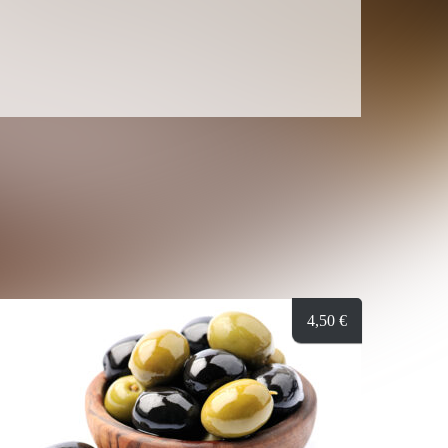
4,50
€