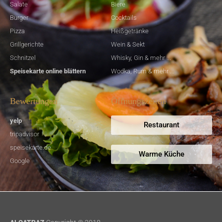
Salate
Biere
Burger
Cocktails
Pizza
Heißgetränke
Grillgerichte
Wein & Sekt
Schnitzel
Whisky, Gin & mehr ...
Speisekarte online blättern
Wodka, Rum & mehr ...
Bewertungen
Öffnungszeiten
yelp
Restaurant
tripadvisor
speisekarte.de
Warme Küche
Google