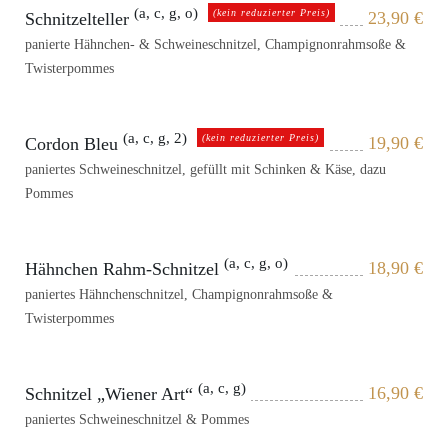
(a, c, g, o)
(kein reduzierter Preis)
23,90
€
Schnitzelteller
panierte Hähnchen- & Schweineschnitzel, Champignonrahmsoße &
Twisterpommes
(a, c, g, 2)
(kein reduzierter Preis)
19,90
€
Cordon Bleu
paniertes Schweineschnitzel, gefüllt mit Schinken & Käse, dazu
Pommes
(a, c, g, o)
18,90
€
Hähnchen Rahm-Schnitzel
paniertes Hähnchenschnitzel, Champignonrahmsoße &
Twisterpommes
(a, c, g)
16,90
€
Schnitzel „Wiener Art“
paniertes Schweineschnitzel & Pommes