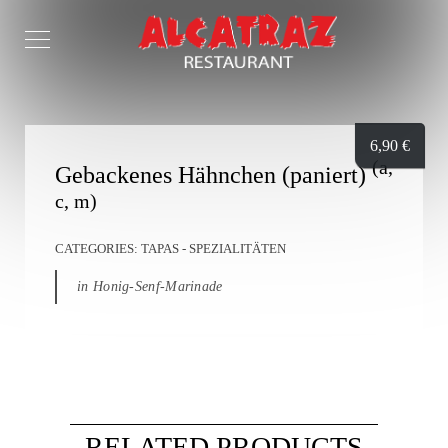
6,90
€
(a,
Gebackenes Hähnchen (paniert)
c, m)
CATEGORIES:
TAPAS - SPEZIALITÄTEN
in Honig-Senf-Marinade
RELATED PRODUCTS