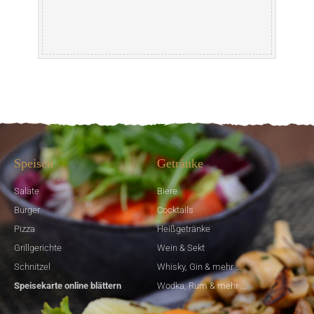
Speisen
Getränke
Salate
Biere
Burger
Cocktails
Pizza
Heißgetränke
Grillgerichte
Wein & Sekt
Schnitzel
Whisky, Gin & mehr ...
Speisekarte online blättern
Wodka, Rum & mehr ...