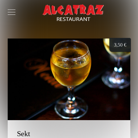
3,50
€
Sekt