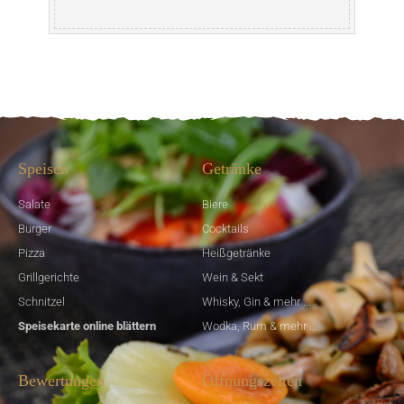
Speisen
Getränke
Salate
Biere
Burger
Cocktails
Pizza
Heißgetränke
Grillgerichte
Wein & Sekt
Schnitzel
Whisky, Gin & mehr ...
Speisekarte online blättern
Wodka, Rum & mehr ...
Bewertungen
Öffnungszeiten