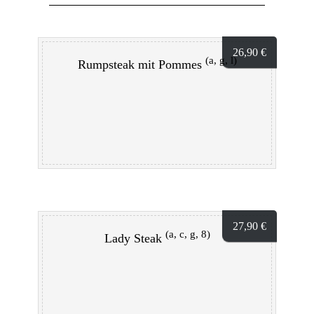
26,90
€
(a, g, l)
Rumpsteak mit Pommes
27,90
€
(a, c, g, 8)
Lady Steak