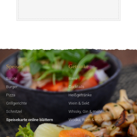
Speisen
Getränke
Salate
Biere
Burger
Cocktails
Pizza
Heißgetränke
Grillgerichte
Wein & Sekt
Schnitzel
Whisky, Gin & mehr ...
Speisekarte online blättern
Wodka, Rum & mehr ...