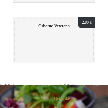
2,80
€
Osborne Veterano
Speisen
Getränke
Salate
Biere