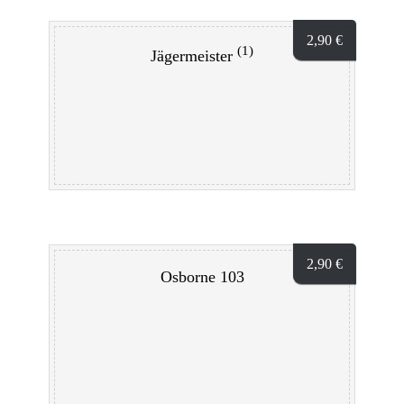
2,90
€
(1)
Jägermeister
2,90
€
Osborne 103