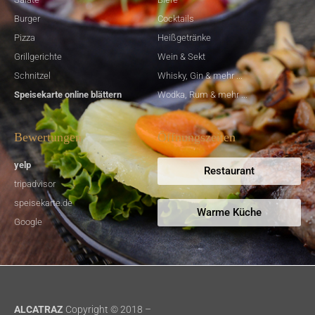
Burger
Cocktails
Pizza
Heißgetränke
Grillgerichte
Wein & Sekt
Schnitzel
Whisky, Gin & mehr ...
Speisekarte online blättern
Wodka, Rum & mehr ...
Bewertungen
Öffnungszeiten
yelp
Restaurant
tripadvisor
speisekarte.de
Warme Küche
Google
ALCATRAZ
Copyright © 2018 –