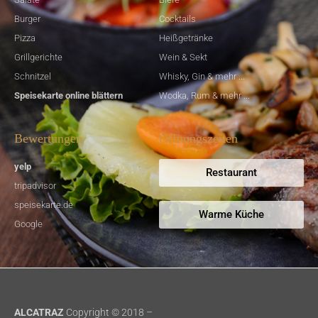
Burger
Cocktails
Pizza
Heißgetränke
Grillgerichte
Wein & Sekt
Schnitzel
Whisky, Gin & mehr ...
Speisekarte online blättern
Wodka, Rum & mehr ...
Bewertungen
Öffnungszeiten
yelp
Restaurant
tripadvisor
speisekarte.de
Warme Küche
Google
ALCATRAZ
Copyright © 2018 –