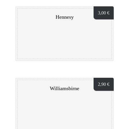
3,00
€
Hennesy
2,90
€
Williamsbirne