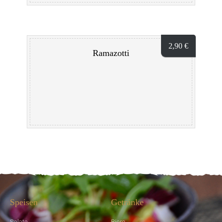
2,90
€
Ramazotti
Speisen
Getränke
Salate
Biere