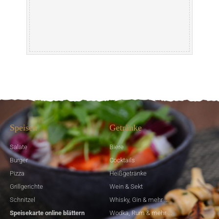
Speisen
Getränke
Salate
Biere
Burger
Cocktails
Pizza
Heißgetränke
Grillgerichte
Wein & Sekt
Schnitzel
Whisky, Gin & mehr ...
Speisekarte online blättern
Wodka, Rum & mehr ...