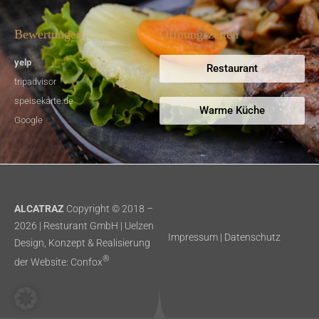
Bewertungen
Öffnungszeiten
yelp
Restaurant
tripadvisor
speisekarte.de
Warme Küche
Google
ALCATRAZ
Copyright © 2018 –
2026 | Resturant GmbH | Uelzen
Impressum
|
Datenschutz
Design, Konzept & Realisierung
®
der Website:
Confox