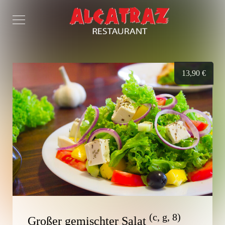
13,90
€
(c, g, 8)
Großer gemischter Salat