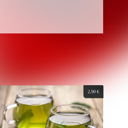
2,90
€