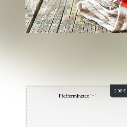
2,90
€
(1)
Pfefferminztee