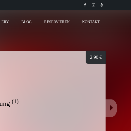
LERY
BLOG
RESERVIEREN
KONTAKT
2,90
€
(1)
hung