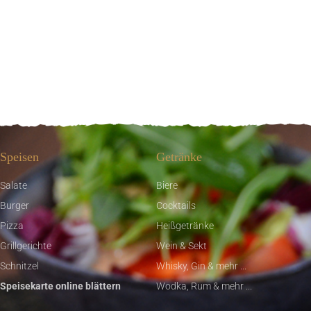
Speisen
Getränke
Salate
Biere
Burger
Cocktails
Pizza
Heißgetränke
Grillgerichte
Wein & Sekt
Schnitzel
Whisky, Gin & mehr ...
Speisekarte online blättern
Wodka, Rum & mehr ...