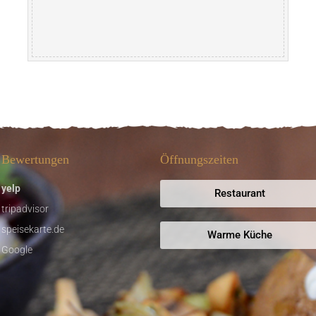
Bewertungen
Öffnungszeiten
yelp
Restaurant
tripadvisor
speisekarte.de
Warme Küche
Google