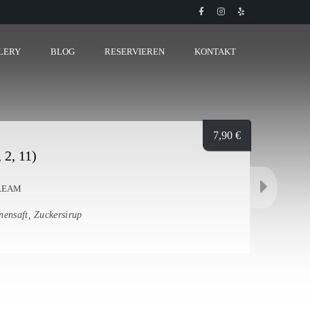
LERY
BLOG
RESERVIEREN
KONTAKT
7,90
€
, 2, 11)
REAM
nensaft, Zuckersirup