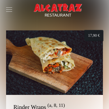
17,90
€
(a, 8, 11)
Rinder Wraps