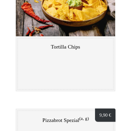
Tortilla Chips
9,90
€
(a, g)
Pizzabrot Spezial