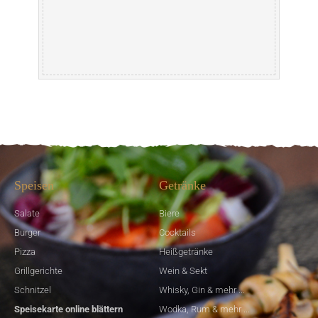
Speisen
Getränke
Salate
Biere
Burger
Cocktails
Pizza
Heißgetränke
Grillgerichte
Wein & Sekt
Schnitzel
Whisky, Gin & mehr ...
Speisekarte online blättern
Wodka, Rum & mehr ...