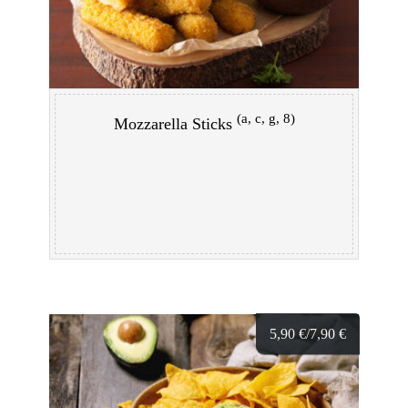
(a, c, g, 8)
Mozzarella Sticks
5,90
€
/7,90
€