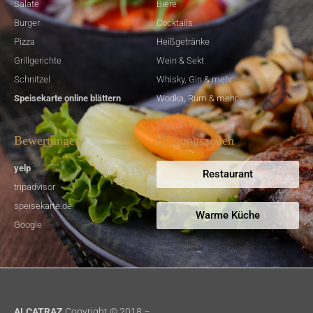
Salate
Biere
Burger
Cocktails
Pizza
Heißgetränke
Grillgerichte
Wein & Sekt
Schnitzel
Whisky, Gin & mehr ...
Speisekarte online blättern
Wodka, Rum & mehr ...
Bewertungen
Öffnungszeiten
yelp
Restaurant
tripadvisor
speisekarte.de
Warme Küche
Google
ALCATRAZ
Copyright © 2018 –