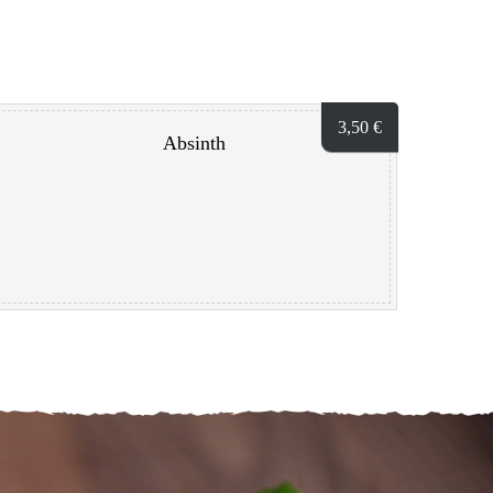
3,50
€
Absinth