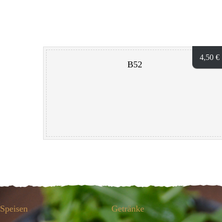
4,50
€
B52
Speisen
Getränke