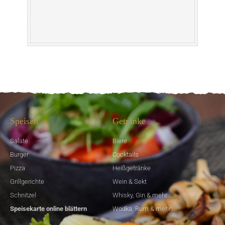
Speisen
Getränke
Salate
Biere
Burger
Cocktails
Pizza
Heißgetränke
Grillgerichte
Wein & Sekt
Schnitzel
Whisky, Gin & mehr ...
Speisekarte online blättern
Wodka, Rum & mehr ...