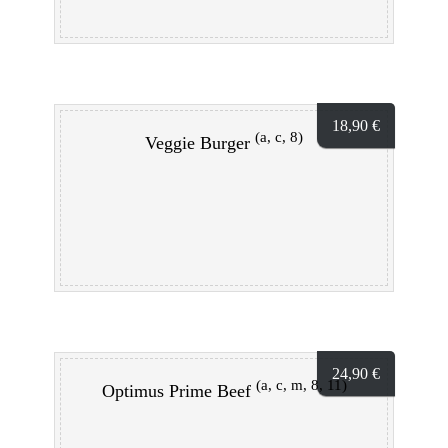
18,90
€
(a, c, 8)
Veggie Burger
24,90
€
(a, c, m, 8, 11)
Optimus Prime Beef