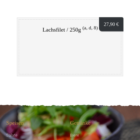
27,90
€
(a, d, 8)
Lachsfilet / 250g
Speisen
Getränke
Salate
Biere