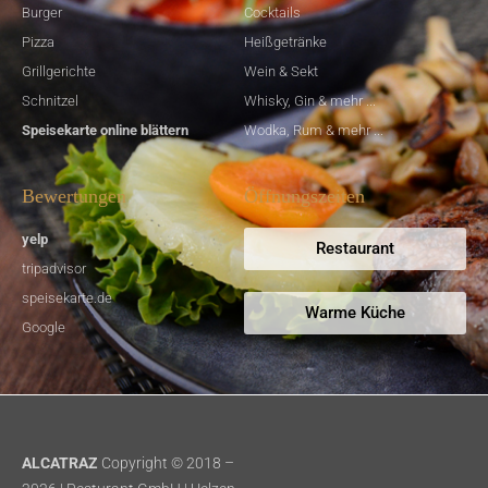
Burger
Cocktails
Pizza
Heißgetränke
Grillgerichte
Wein & Sekt
Schnitzel
Whisky, Gin & mehr ...
Speisekarte online blättern
Wodka, Rum & mehr ...
Bewertungen
Öffnungszeiten
yelp
Restaurant
tripadvisor
speisekarte.de
Warme Küche
Google
ALCATRAZ
Copyright © 2018 –