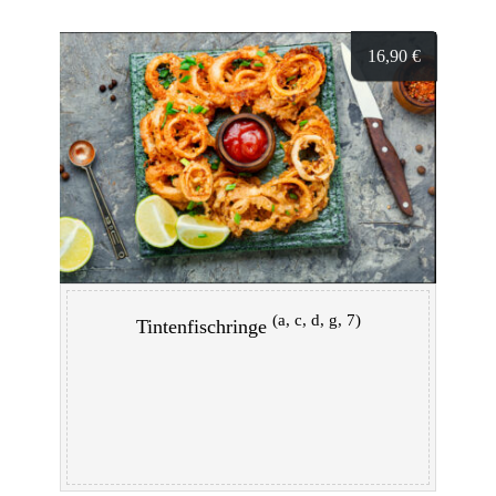
16,90
€
(a, c, d, g, 7)
Tintenfischringe