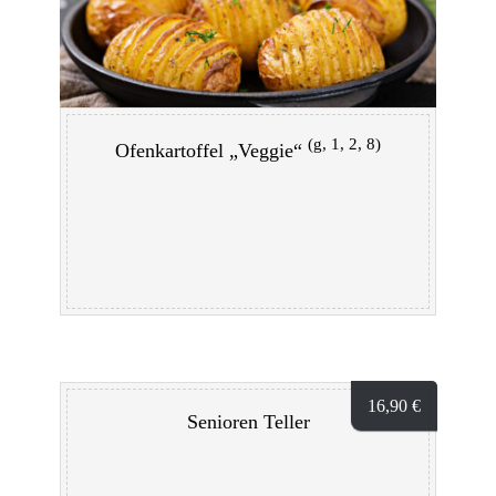
(g, 1, 2, 8)
Ofenkartoffel „Veggie“
16,90
€
Senioren Teller