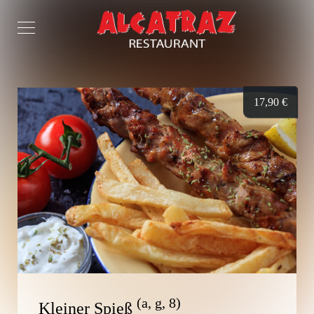
17,90
€
(a, g, 8)
Kleiner Spieß