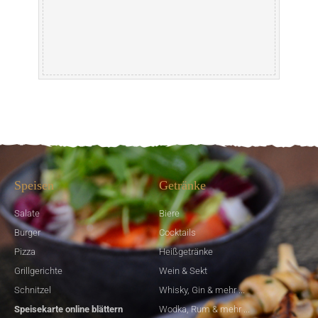
Speisen
Getränke
Salate
Biere
Burger
Cocktails
Pizza
Heißgetränke
Grillgerichte
Wein & Sekt
Schnitzel
Whisky, Gin & mehr ...
Speisekarte online blättern
Wodka, Rum & mehr ...