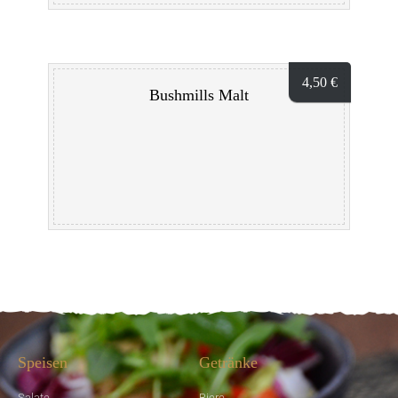
4,50
€
Bushmills Malt
Speisen
Getränke
Salate
Biere