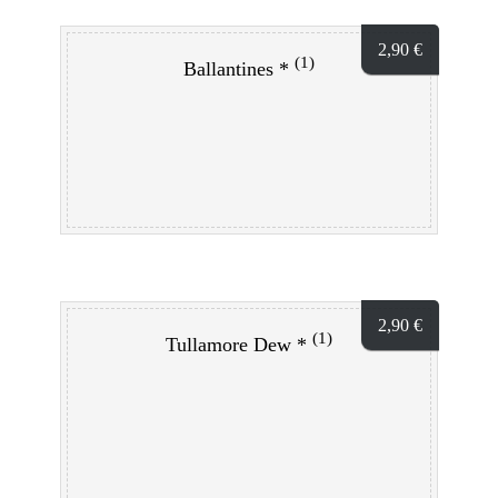
2,90
€
(1)
Ballantines *
2,90
€
(1)
Tullamore Dew *