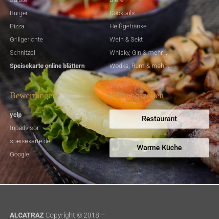
Burger
Cocktails
Pizza
Heißgetränke
Grillgerichte
Wein & Sekt
Schnitzel
Whisky, Gin & mehr ...
Speisekarte online blättern
Wodka, Rum & mehr ...
Bewertungen
Öffnungszeiten
yelp
Restaurant
tripadvisor
speisekarte.de
Warme Küche
Google
ALCATRAZ
Copyright © 2018 –