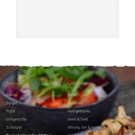
Speisen
Getränke
Salate
Biere
Burger
Cocktails
Pizza
Heißgetränke
Grillgerichte
Wein & Sekt
Schnitzel
Whisky, Gin & mehr ...