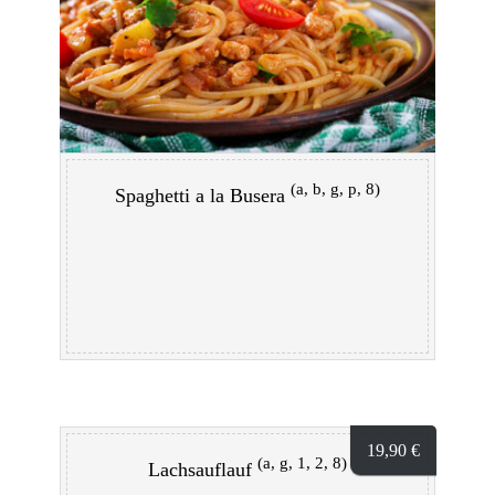
(a, b, g, p, 8)
Spaghetti a la Busera
19,90
€
(a, g, 1, 2, 8)
Lachsauflauf