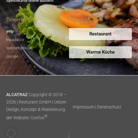
Speisekarte online blättern
Wodka, Rum & mehr ...
Bewertungen
Öffnungszeiten
yelp
Restaurant
tripadvisor
speisekarte.de
Warme Küche
Google
ALCATRAZ
Copyright © 2018 –
2026 | Resturant GmbH | Uelzen
Impressum
|
Datenschutz
Design, Konzept & Realisierung
®
der Website:
Confox