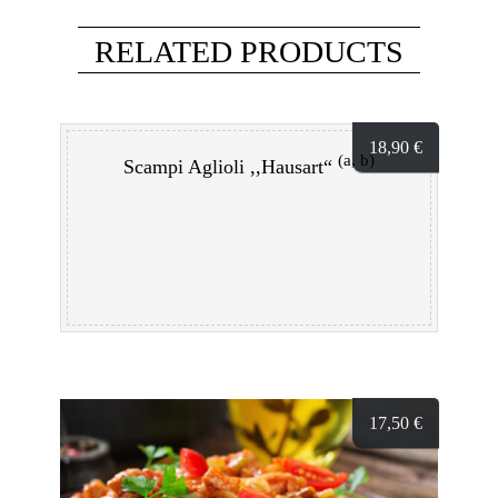
RELATED PRODUCTS
18,90
€
(a, b)
Scampi Aglioli ,,Hausart“
17,50
€