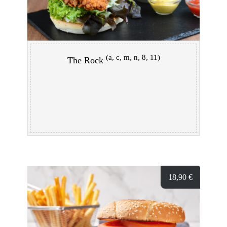
(a, c, m, n, 8, 11)
The Rock
18,90
€