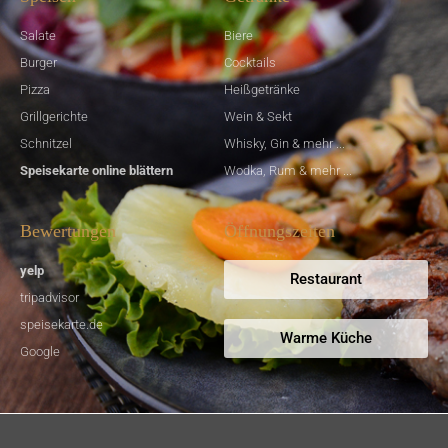
Salate
Biere
Burger
Cocktails
Pizza
Heißgetränke
Grillgerichte
Wein & Sekt
Schnitzel
Whisky, Gin & mehr ...
Speisekarte online blättern
Wodka, Rum & mehr ...
Bewertungen
Öffnungszeiten
yelp
Restaurant
tripadvisor
speisekarte.de
Warme Küche
Google