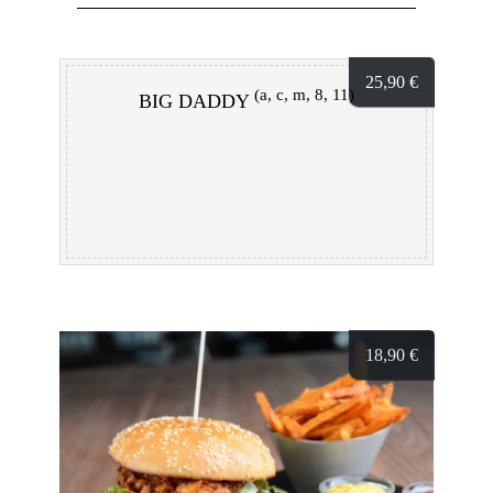
25,90
€
(a, c, m, 8, 11)
BIG DADDY
18,90
€