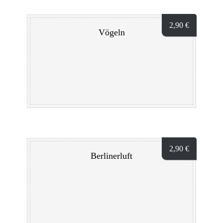
2,90
€
Vögeln
2,90
€
Berlinerluft