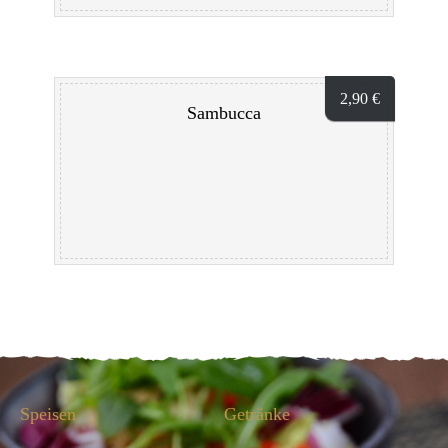
2,90
€
Sambucca
Speisen
Getränke