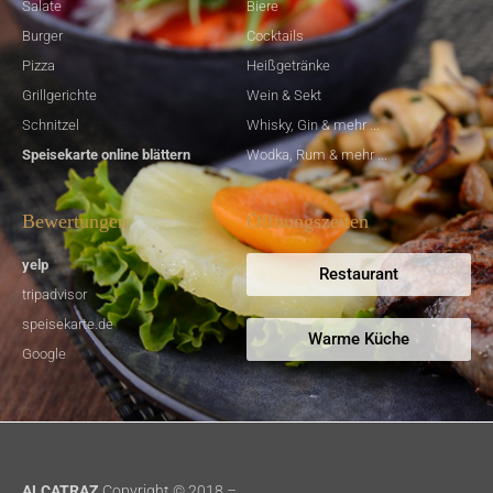
Salate
Biere
Burger
Cocktails
Pizza
Heißgetränke
Grillgerichte
Wein & Sekt
Schnitzel
Whisky, Gin & mehr ...
Speisekarte online blättern
Wodka, Rum & mehr ...
Bewertungen
Öffnungszeiten
yelp
Restaurant
tripadvisor
speisekarte.de
Warme Küche
Google
ALCATRAZ
Copyright © 2018 –