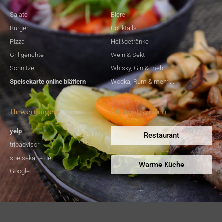
Salate
Biere
Burger
Cocktails
Pizza
Heißgetränke
Grillgerichte
Wein & Sekt
Schnitzel
Whisky, Gin & mehr ...
Speisekarte online blättern
Wodka, Rum & mehr ...
Bewertungen
Öffnungszeiten
yelp
Restaurant
tripadvisor
speisekarte.de
Warme Küche
Google