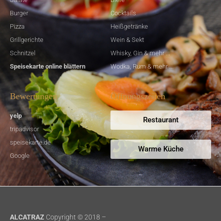
Burger
Cocktails
Pizza
Heißgetränke
Grillgerichte
Wein & Sekt
Schnitzel
Whisky, Gin & mehr ...
Speisekarte online blättern
Wodka, Rum & mehr ...
Bewertungen
Öffnungszeiten
yelp
Restaurant
tripadvisor
speisekarte.de
Warme Küche
Google
ALCATRAZ
Copyright © 2018 –