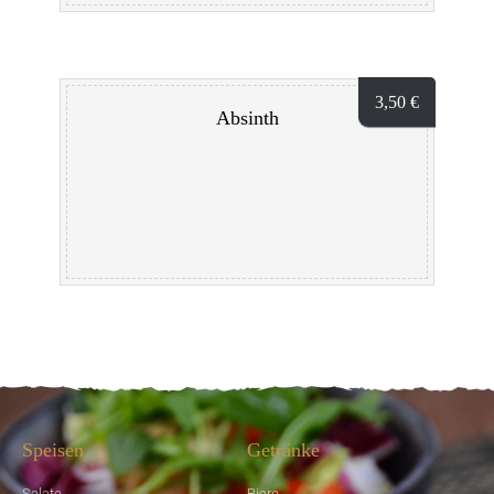
3,50
€
Absinth
Speisen
Getränke
Salate
Biere