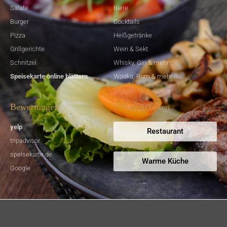
Salate
Biere
Burger
Cocktails
Pizza
Heißgetränke
Grillgerichte
Wein & Sekt
Schnitzel
Whisky, Gin & mehr ...
Speisekarte online blättern
Wodka, Rum & mehr ...
Bewertungen
Öffnungszeiten
yelp
Restaurant
tripadvisor
speisekarte.de
Warme Küche
Google